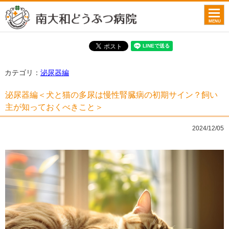
toggle
naviga
MENU
カテゴリ：
泌尿器編
泌尿器編＜犬と猫の多尿は慢性腎臓病の初期サイン？飼い
主が知っておくべきこと＞
2024/12/05