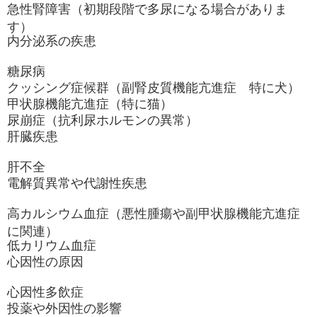
急性腎障害（初期段階で多尿になる場合がありま
す）
内分泌系の疾患
糖尿病
クッシング症候群（副腎皮質機能亢進症 特に犬）
甲状腺機能亢進症（特に猫）
尿崩症（抗利尿ホルモンの異常）
肝臓疾患
肝不全
電解質異常や代謝性疾患
高カルシウム血症（悪性腫瘍や副甲状腺機能亢進症
に関連）
低カリウム血症
心因性の原因
心因性多飲症
投薬や外因性の影響